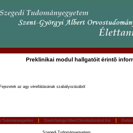
Preklinikai modul hallgatóit érintõ info
Fejezetek az agy vérellátásának szabályozásából
|
|
i Tudományegyetem
Szent-Györgyi Albert Orvostudományi Kar
Élettan
Szegedi Tudományegyetem