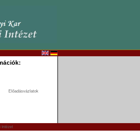
rmációk:
Előadásvázlatok
i Intézet