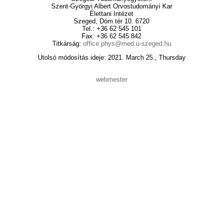
Szent-Györgyi Albert Orvostudományi Kar
Élettani Intézet
Szeged, Dóm tér 10. 6720
Tel.: +36 62 545 101
Fax: +36 62 545 842
Titkárság:
office.phys@med.u-szeged.hu
Utolsó módosítás ideje: 2021. March 25., Thursday
webmester